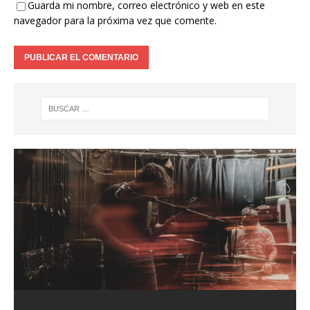
Guarda mi nombre, correo electrónico y web en este
navegador para la próxima vez que comente.
ENTREVISTA KILMARA
ENTREVISTA BLACK SATELITE
Entrevista a Xeneris
ALFA PENTATONIK LANZA EL EP