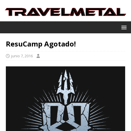
ResuCamp Agotado!
junio 7, 2016