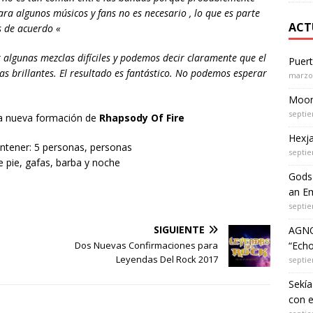
ra algunos músicos y fans no es necesario , lo que es parte
ACT
s de acuerdo «
algunas mezclas difíciles y podemos decir claramente que el
Puer
as brillantes. El resultado es fantástico. No podemos esperar
marzo 
Moon 
septie
 la nueva formación de
Rhapsody Of Fire
Hexja
septie
Gods 
an Em
septie
SIGUIENTE
AGNO
Dos Nuevas Confirmaciones para
“Echo
Leyendas Del Rock 2017
septie
Sekía
con 