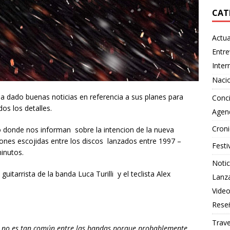
CAT
Actua
Entre
Inter
Naci
a dado buenas noticias en referencia a sus planes para
Conci
os los detalles.
Agen
Croni
 donde nos informan sobre la intencion de la nueva
ones escojidas entre los discos lanzados entre 1997 –
Festi
inutos.
Notic
uitarrista de la banda Luca Turilli y el teclista Alex
Lanz
Vide
Rese
Trave
as no es tan común entre las bandas porque probablemente