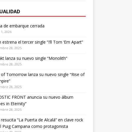
UALIDAD
ta de embarque cerrada
1, 2026
estrena el tercer single “I’ll Torn ‘Em Apart”
mbre 28, 2025
kt lanza su nuevo single “Monolith”
mbre 28, 2025
of Tomorrow lanza su nuevo single “Rise of
pire”
mbre 28, 2025
STIC FRONT anuncia su nuevo álbum
es in Eternity”
mbre 28, 2025
 resucita “La Puerta de Alcalá” en clave rock
el Puig Campana como protagonista