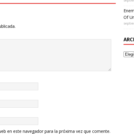
septie
Enem
Of Un
septie
ublicada.
ARC
web en este navegador para la próxima vez que comente.