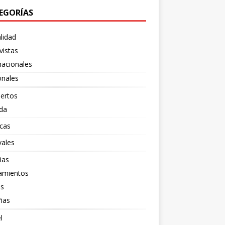
EGORÍAS
lidad
vistas
nacionales
onales
ertos
da
cas
vales
ias
amientos
os
ñas
l