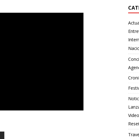
CAT
Actua
Entre
Inter
Naci
Conci
Agen
Croni
Festi
Notic
Lanz
Vide
Rese
Trave