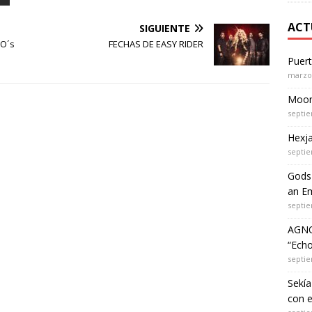
ACT
SIGUIENTE
O´s
FECHAS DE EASY RIDER
Puer
marzo 
Moon 
septie
Hexja
septie
Gods 
an Em
septie
AGNO
“Echo
septie
Sekía
con 