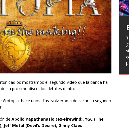
T
H
g
a
V
v
p
r
c
R
l
[
h
L
p
f
n
ortunidad os mostramos el segundo video que la banda ha
R
de su próximo disco, los detalles dentro.
E
t
T
 Giotopia, hace unos días volvieron a desvelar su segundo
e
N”
F
j
ión de
Apollo Papathanasio (ex-Firewind), YGC (The
Jeff Metal (Devil’s Desire), Ginny Claes