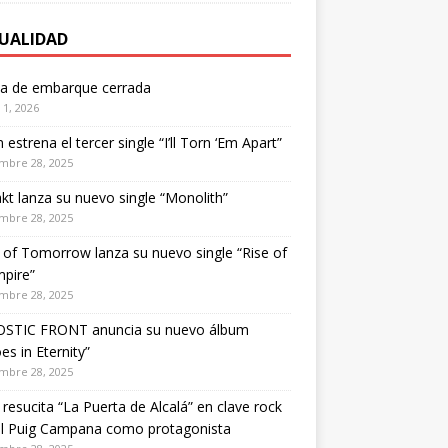
UALIDAD
ta de embarque cerrada
1, 2026
estrena el tercer single “I’ll Torn ‘Em Apart”
mbre 28, 2025
kt lanza su nuevo single “Monolith”
mbre 28, 2025
of Tomorrow lanza su nuevo single “Rise of
pire”
mbre 28, 2025
STIC FRONT anuncia su nuevo álbum
es in Eternity”
mbre 28, 2025
 resucita “La Puerta de Alcalá” en clave rock
el Puig Campana como protagonista