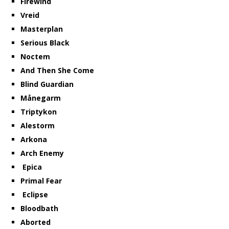
Firewind
Vreid
Masterplan
Serious Black
Noctem
And Then She Come
Blind Guardian
Månegarm
Triptykon
Alestorm
Arkona
Arch Enemy
Epica
Primal Fear
Eclipse
Bloodbath
Aborted