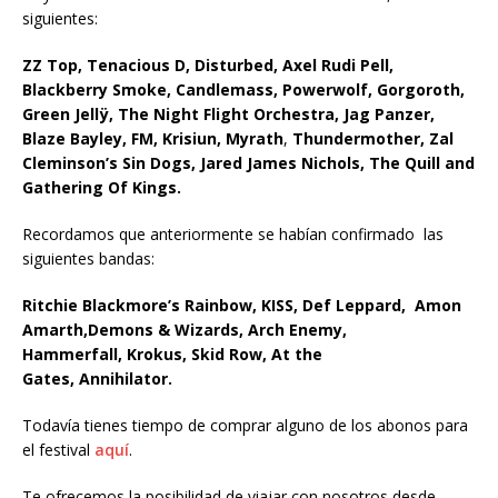
siguientes:
ZZ Top, Tenacious D, Disturbed, Axel Rudi Pell,
Blackberry Smoke, Candlemass, Powerwolf, Gorgoroth,
Green Jellÿ, The Night Flight Orchestra, Jag Panzer,
Blaze Bayley, FM, Krisiun, Myrath
,
Thundermother, Zal
Cleminson’s Sin Dogs, Jared James Nichols, The Quill and
Gathering Of Kings.
Recordamos que anteriormente se habían confirmado las
siguientes bandas:
Ritchie Blackmore’s Rainbow, KISS, Def Leppard, Amon
Amarth,Demons & Wizards, Arch Enemy,
Hammerfall, Krokus, Skid Row, At the
Gates, Annihilator.
Todavía tienes tiempo de comprar alguno de los abonos para
el festival
aquí
.
Te ofrecemos la posibilidad de viajar con nosotros desde