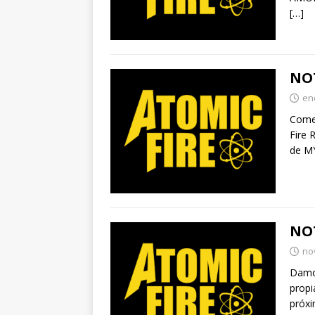
[…]
NOT
en
Comen
Fire 
de M
NOT
no
Damos
propi
próx