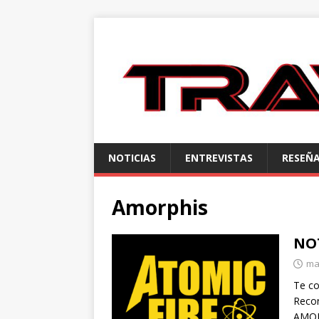
NOTICIAS
ENTREVISTAS
RESEÑ
Amorphis
NOT
ma
Te co
Recor
AMOR