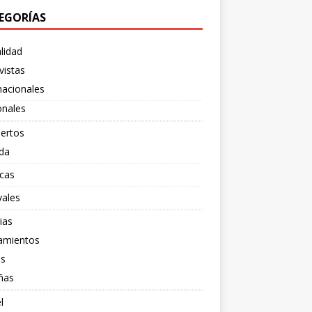
EGORÍAS
lidad
vistas
nacionales
onales
ertos
da
cas
vales
ias
amientos
os
ñas
l