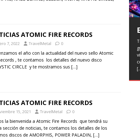
ICIAS ATOMIC FIRE RECORDS
T
H
ero 7, 2022
TravelMetal
0
g
a
V
zamos el año con la actualidad del nuevo sello Atomic
v
p
r
Records , te contamos los detalles del nuevo disco
c
R
l
YSTIC CIRCLE y te mostramos sus
[…]
[
h
L
p
f
n
R
E
t
ICIAS ATOMIC FIRE RECORDS
T
e
viembre 15, 2021
TravelMetal
0
F
 la bienvenida a Atomic Fire Records que tendrá su
j
a sección de noticias, te contamos los detalles de los
imos discos de AMORPHIS, POWER PALADIN,
[…]