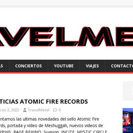
AS
CONCIERTOS
YOUTUBE
VIAJES
CONTACT
ICIAS ATOMIC FIRE RECORDS
rzo 2, 2022
TravelMetal
0
ntamos las ultimas novedades del sello Atomic Fire
ds, portada y video de Meshuggah, nuevos videos de
PHIS, RAGE BEHIND, Suasion, INCITE, MYSTIC CIRCLE,