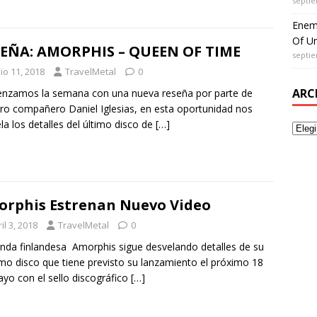
septie
Enem
Of Un
EÑA: AMORPHIS – QUEEN OF TIME
septie
io 11, 2018
TravelMetal
0
ARC
nzamos la semana con una nueva reseña por parte de
ro compañero Daniel Iglesias, en esta oportunidad nos
la los detalles del último disco de
[…]
rphis Estrenan Nuevo Video
il 3, 2018
TravelMetal
0
nda finlandesa Amorphis sigue desvelando detalles de su
mo disco que tiene previsto su lanzamiento el próximo 18
yo con el sello discográfico
[…]