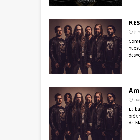
RES
jun
Come
nuest
desve
Amo
abr
La ba
próxi
de Ma