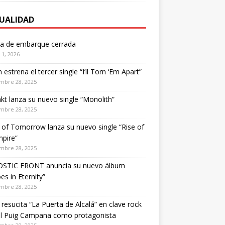
UALIDAD
ta de embarque cerrada
1, 2026
estrena el tercer single “I’ll Torn ‘Em Apart”
mbre 28, 2025
kt lanza su nuevo single “Monolith”
mbre 28, 2025
of Tomorrow lanza su nuevo single “Rise of
pire”
mbre 28, 2025
STIC FRONT anuncia su nuevo álbum
es in Eternity”
mbre 28, 2025
 resucita “La Puerta de Alcalá” en clave rock
el Puig Campana como protagonista