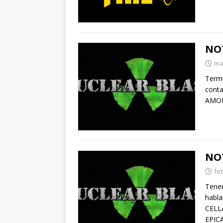
NOT
ma
Termi
cont
AMOR
NO
fe
Tenem
habl
CELL
EPIC