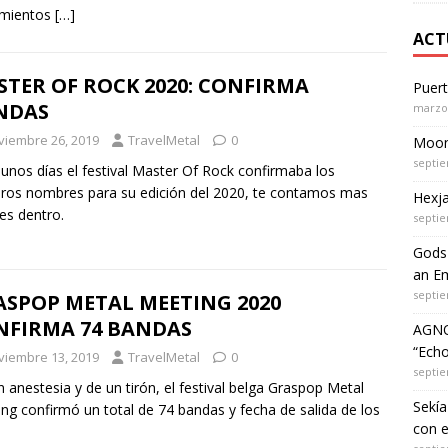
amientos
[…]
ACT
TER OF ROCK 2020: CONFIRMA
Puer
NDAS
marzo 
viembre 26, 2019
TravelMetal
0
Moon 
septie
unos días el festival Master Of Rock confirmaba los
ros nombres para su edición del 2020, te contamos mas
Hexja
les dentro.
septie
Gods 
an Em
septie
ASPOP METAL MEETING 2020
NFIRMA 74 BANDAS
AGNO
“Echo
viembre 13, 2019
TravelMetal
0
septie
in anestesia y de un tirón, el festival belga Graspop Metal
Sekía
ng confirmó un total de 74 bandas y fecha de salida de los
con 