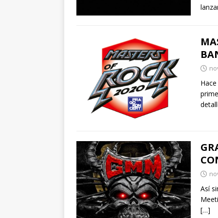
lanz
MAS
BA
no
Hace 
prime
detal
GR
CO
no
Así s
Meeti
[…]