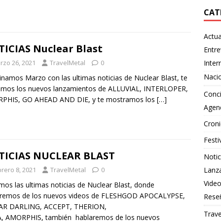
CAT
Actua
ICIAS Nuclear Blast
Entre
rzo 26, 2021
TravelMetal
0
Inter
Naci
namos Marzo con las ultimas noticias de Nuclear Blast, te
amos los nuevos lanzamientos de ALLUVIAL, INTERLOPER,
Conci
PHIS, GO AHEAD AND DIE, y te mostramos los
[…]
Agen
Croni
Festi
TICIAS NUCLEAR BLAST
Notic
brero 8, 2021
TravelMetal
0
Lanz
Vide
os las ultimas noticias de Nuclear Blast, donde
aremos de los nuevos videos de FLESHGOD APOCALYPSE,
Rese
AR DARLING, ACCEPT, THERION,
Trave
A, AMORPHIS, también hablaremos de los nuevos