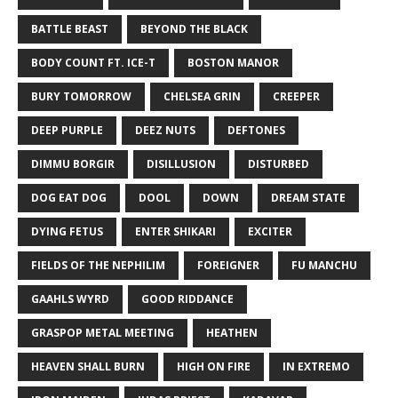
BATTLE BEAST
BEYOND THE BLACK
BODY COUNT FT. ICE-T
BOSTON MANOR
BURY TOMORROW
CHELSEA GRIN
CREEPER
DEEP PURPLE
DEEZ NUTS
DEFTONES
DIMMU BORGIR
DISILLUSION
DISTURBED
DOG EAT DOG
DOOL
DOWN
DREAM STATE
DYING FETUS
ENTER SHIKARI
EXCITER
FIELDS OF THE NEPHILIM
FOREIGNER
FU MANCHU
GAAHLS WYRD
GOOD RIDDANCE
GRASPOP METAL MEETING
HEATHEN
HEAVEN SHALL BURN
HIGH ON FIRE
IN EXTREMO