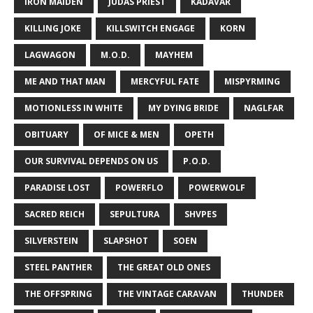
IRON MAIDEN
JUDAS PRIEST
KADAVAR
KILLING JOKE
KILLSWITCH ENGAGE
KORN
LAGWAGON
M.O.D.
MAYHEM
ME AND THAT MAN
MERCYFUL FATE
MISPYRMING
MOTIONLESS IN WHITE
MY DYING BRIDE
NAGLFAR
OBITUARY
OF MICE & MEN
OPETH
OUR SURVIVAL DEPENDS ON US
P.O.D.
PARADISE LOST
POWERFLO
POWERWOLF
SACRED REICH
SEPULTURA
SHVPES
SILVERSTEIN
SLAPSHOT
SOEN
STEEL PANTHER
THE GREAT OLD ONES
THE OFFSPRING
THE VINTAGE CARAVAN
THUNDER