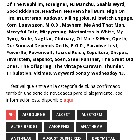
Of The Nephilim, Foreigner, Fu Manchu, Gaahls Wyrd,
Good Riddance, Heathen, Heaven Shall Burn, High On
Fire, In Extremo, Kadavar, Killing Joke, Killswitch Engage,
Korn, Lagwagon, M.O.D., Mayhem, Me And That Man,
Mercyful Fate, Mispyrming, Motionless In White, My
Dying Bride, Naglfar, Obituary, Of Mice & Men, Opeth,
Our Survival Depends On Us, P.O.D., Paradise Lost,
Powerflo, Powerwolf, Sacred Reich, Sepultura, Shvpes,
Silverstein, Slapshot, Soen, Steel Panther, The Great Old
Ones, The Offspring, The Vintage Caravan, Thunder,
Tribulation, Vltimas, Wayward Sons y Wednesday 13.
El festival que entra en la categoría de Xl, ha confirmado
también una serie de novedades para el alojamiento, esa
información esta disponible
aqui
AIRBOURNE
ALCEST
ALESTORM
ALTER BRIDGE
AMORPHIS
ANATHEMA
ANTI-FLAG
AUGUST BURNS RED
BABYMETAL