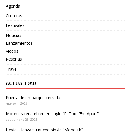
Agenda
Cronicas
Festivales
Noticias
Lanzamientos
Videos
Reseñas
Travel
ACTUALIDAD
Puerta de embarque cerrada
marzo 1, 2026
Moon estrena el tercer single “I’ll Torn ‘Em Apart”
septiembre 28, 2025
Hexjakt lanza su nuevo single “Monolith”