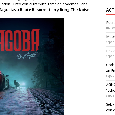
uación junto con el tracklist, también podemos ver su
ña gracias a
Route Resurrection
y
Bring The Noise
ACT
Puer
marzo 
Moon 
septie
Hexja
septie
Gods 
an Em
septie
AGNO
“Echo
septie
Sekía
con 