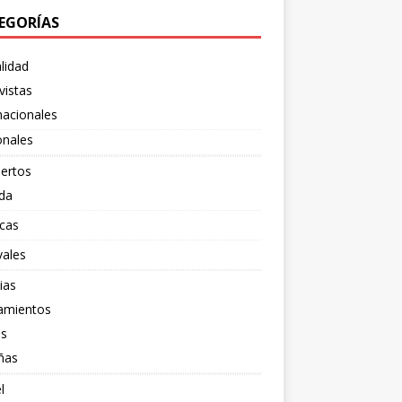
EGORÍAS
lidad
vistas
nacionales
onales
ertos
da
cas
vales
ias
amientos
os
ñas
l