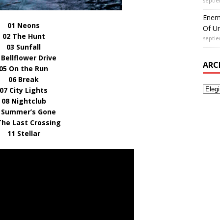
septie
Enem
01 Neons
Of Un
02 The Hunt
septie
03 Sunfall
 Bellflower Drive
ARC
05 On the Run
06 Break
07 City Lights
08 Nightclub
 Summer’s Gone
The Last Crossing
11 Stellar