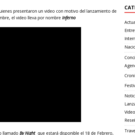
CAT
uienes presentaron un video con motivo del lanzamiento de
mbre, el video lleva por nombre
Inferno
Actua
Entre
Inter
Naci
Conci
Agen
Croni
Festi
Notic
Lanz
Vide
Rese
Trave
co llamado
By Night
que estará disponible el 18 de Febrero,