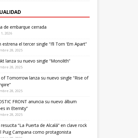
UALIDAD
ta de embarque cerrada
1, 2026
estrena el tercer single “I’ll Torn ‘Em Apart”
mbre 28, 2025
kt lanza su nuevo single “Monolith”
mbre 28, 2025
of Tomorrow lanza su nuevo single “Rise of
pire”
mbre 28, 2025
STIC FRONT anuncia su nuevo álbum
es in Eternity”
mbre 28, 2025
 resucita “La Puerta de Alcalá” en clave rock
el Puig Campana como protagonista