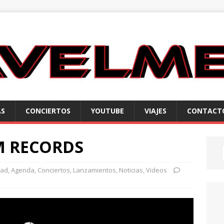
AS
CONCIERTOS
YOUTUBE
VIAJES
CONTACT
M RECORDS
dad
,
Agenda
,
Conciertos
,
Lanzamientos
,
Noticias
,
Videos