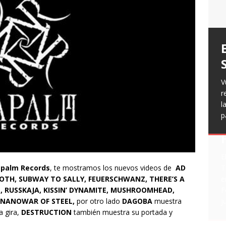
T
H
g
a
V
v
p
r
c
R
l
[
h
L
p
f
n
R
E
t
palm Records
, te mostramos los nuevos videos de
AD
T
OTH, SUBWAY TO SALLY,
FEUERSCHWANZ, THERE’S A
e
, RUSSKAJA, KISSIN’ DYNAMITE, MUSHROOMHEAD,
F
 NANOWAR OF STEEL,
por otro lado
DAGOBA
muestra
j
a gira,
DESTRUCTION
también muestra su portada y