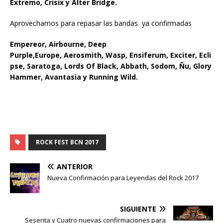
Extremo, Crisix y Alter Bridge.
Aprovechamos para repasar las bandas ya confirmadas
Empereor,
Airbourne,
Deep
Purple,
Europe,
Aerosmith,
Wasp,
Ensiferum,
Exciter,
Ecli
pse,
Saratoga,
Lords Of Black,
Abbath,
Sodom,
Ñu,
Glory
Hammer,
Avantasia y
Running Wild.
ROCK FEST BCN 2017
ANTERIOR
Nueva Confirmación para Leyendas del Rock 2017
SIGUIENTE
Sesenta y Cuatro nuevas confirmaciones para