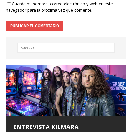
Guarda mi nombre, correo electrónico y web en este
navegador para la próxima vez que comente.
ENTREVISTA KILMARA
ENTREVISTA BLACK SATELITE
Entrevista a Xeneris
ALFA PENTATONIK LANZA EL EP