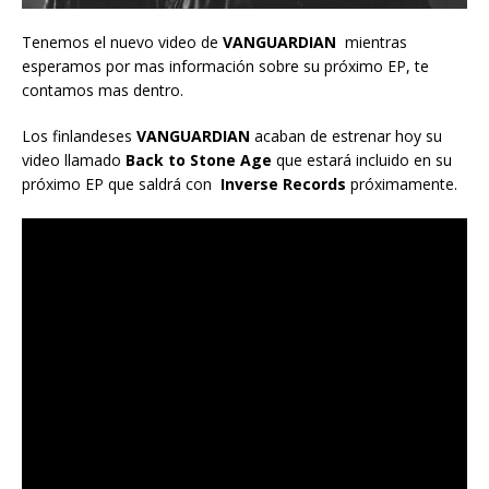
Tenemos el nuevo video de
VANGUARDIAN
mientras
esperamos por mas información sobre su próximo EP, te
contamos mas dentro.
Los finlandeses
VANGUARDIAN
acaban de estrenar hoy su
video llamado
Back to Stone Age
que estará incluido en su
próximo EP que saldrá con
Inverse Records
próximamente.