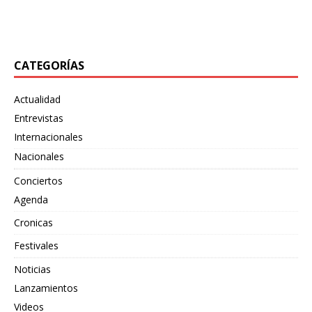
«Bewildering Form», un adelanto de su próximo split
junto
[…]
CATEGORÍAS
Actualidad
Entrevistas
Internacionales
Nacionales
Conciertos
Agenda
Cronicas
Festivales
Noticias
Lanzamientos
Videos