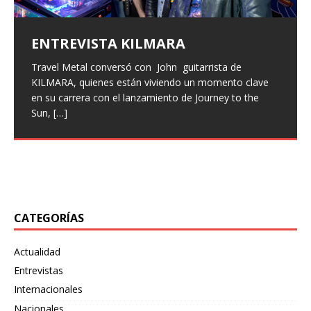
ENTREVISTA KILMARA
ENTREVISTA BLACK SATELITE
Entrevista a Xeneris
ALFA PENTATONIK LANZA EL EP
«GAMMA I» Y EL VIDEO DE
Surus lanza «Bewildering Form»
Travel Metal conversó con John guitarrista de
Vuelven las entrevistas, con un poco de retraso pero
Hace unas semanas, hemos entrevistado a la banda
«PALVOT»
como adelanto de su próximo
KILMARA, quienes están viviendo un momento clave
han vuelto, hoy os traemos la entrevista que hicimos a
italiana Xeneris, quienes presentaron su primer trabajo
en su carrera con el lanzamiento de Journey to the
finales del pasado año a Larissa
Eternal Rising con Frontiers Music, hemos hablado con
[…]
split con Wretched Hallucination
Los pioneros del metal industrial finlandés, Alfa
Sun,
Maryan vocalista
[…]
[…]
Pentatonik, han lanzado su nuevo EP «Gamma I» a
El dúo de post-metal Surus, originario de Tulsa, ha
través de Inverse Records. Para celebrar este estreno,
desatado su más reciente embestida sonora con
también
[…]
«Bewildering Form», un adelanto de su próximo split
junto
[…]
CATEGORÍAS
Actualidad
Entrevistas
Internacionales
Nacionales