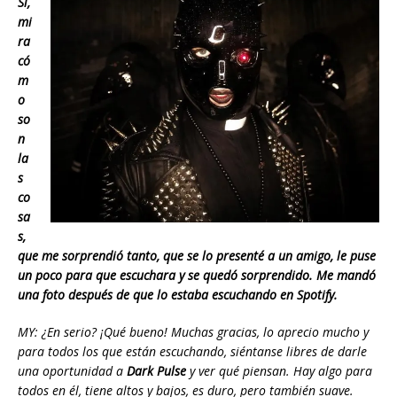
Sí,
mi
ra
có
m
o
so
n
la
s
co
sa
s,
que me sorprendió tanto, que se lo presenté a un amigo, le puse
un poco para que escuchara y se quedó sorprendido. Me mandó
una foto después de que lo estaba escuchando en Spotify.
MY: ¿En serio? ¡Qué bueno! Muchas gracias, lo aprecio mucho y
para todos los que están escuchando, siéntanse libres de darle
una oportunidad a
Dark Pulse
y ver qué piensan. Hay algo para
todos en él, tiene altos y bajos, es duro, pero también suave.