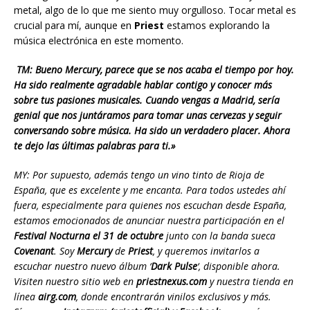
metal, algo de lo que me siento muy orgulloso. Tocar metal es
crucial para mí, aunque en
Priest
estamos explorando la
música electrónica en este momento.
TM: Bueno Mercury, parece que se nos acaba el tiempo por hoy.
Ha sido realmente agradable hablar contigo y conocer más
sobre tus pasiones musicales. Cuando vengas a Madrid, sería
genial que nos juntáramos para tomar unas cervezas y seguir
conversando sobre música. Ha sido un verdadero placer. Ahora
te dejo las últimas palabras para ti.»
MY: Por supuesto, además tengo un vino tinto de Rioja de
España, que es excelente y me encanta. Para todos ustedes ahí
fuera, especialmente para quienes nos escuchan desde España,
estamos emocionados de anunciar nuestra participación en el
Festival Nocturna el 31 de octubre
junto con la banda sueca
Covenant
. Soy
Mercury
de
Priest
, y queremos invitarlos a
escuchar nuestro nuevo álbum ‘
Dark Pulse
‘, disponible ahora.
Visiten nuestro sitio web en
priestnexus.com
y nuestra tienda en
línea
airg.com
, donde encontrarán vinilos exclusivos y más.