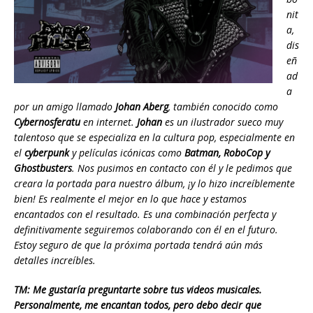
nit
a,
dis
eñ
ad
a
por un amigo llamado
Johan Aberg
, también conocido como
Cybernosferatu
en internet.
Johan
es un ilustrador sueco muy
talentoso que se especializa en la cultura pop, especialmente en
el
cyberpunk
y películas icónicas como
Batman, RoboCop y
Ghostbusters
. Nos pusimos en contacto con él y le pedimos que
creara la portada para nuestro álbum, ¡y lo hizo increíblemente
bien! Es realmente el mejor en lo que hace y estamos
encantados con el resultado. Es una combinación perfecta y
definitivamente seguiremos colaborando con él en el futuro.
Estoy seguro de que la próxima portada tendrá aún más
detalles increíbles.
TM: Me gustaría preguntarte sobre tus videos musicales.
Personalmente, me encantan todos, pero debo decir que