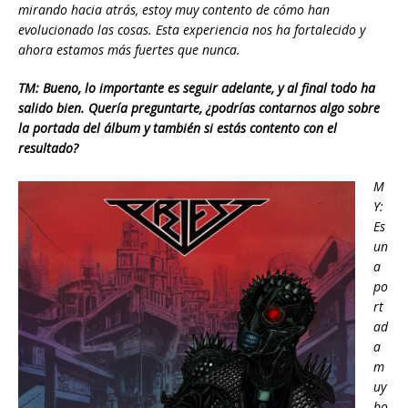
mirando hacia atrás, estoy muy contento de cómo han
evolucionado las cosas. Esta experiencia nos ha fortalecido y
ahora estamos más fuertes que nunca.
TM: Bueno, lo importante es seguir adelante, y al final todo ha
salido bi
en. Quería preguntarte, ¿podrías contarnos algo sobre
la portada del álbum y también si estás contento con el
resultado?
M
Y:
Es
un
a
po
rt
ad
a
m
uy
bo