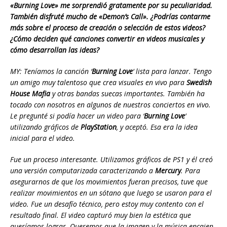
«Burning Love» me sorprendió gratamente por su peculiaridad.
También disfruté mucho de «Demon’s Call». ¿Podrías contarme
más sobre el proceso de creación o selección de estos videos?
¿Cómo deciden qué canciones convertir en videos musicales y
cómo desarrollan las ideas?
MY: Teníamos la canción ‘
Burning
Love
‘ lista para lanzar. Tengo
un amigo muy talentoso que crea visuales en vivo para
Swedish
House Mafia
y otras bandas suecas importantes. También ha
tocado con nosotros en algunos de nuestros conciertos en vivo.
Le pregunté si podía hacer un video para ‘
Burning Love
‘
utilizando gráficos de
PlayStation
, y aceptó. Esa era la idea
inicial para el video.
Fue un proceso interesante. Utilizamos gráficos de PS1 y él creó
una versión computarizada caracterizando a
Mercury
. Para
asegurarnos de que los movimientos fueran precisos, tuve que
realizar movimientos en un sótano que luego se usaron para el
video. Fue un desafío técnico, pero estoy muy contento con el
resultado final. El video capturó muy bien la estética que
queríamos lograr. Queremos que la imagen y la música encajen