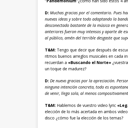
“Pandemonium”
¿cómo han sido estos 4 añ
D:
Muchas gracias por el comentario. Pues ha
nuevas ideas y sobre todo adaptando la band
desconectado bastante de la música en genera
anteriores fueron muy intensos y aparte de 
al público, amén del terrible desgaste que su
T&M:
Tengo que decir que después de escuc
ritmos buenos arreglos musicales en cada i
recuerdan a
«Buscando el Norte»
¿vuestra 
un toque de madurez?
D:
De nuevo gracias por la apreciación. Pers
ninguna intención concreta, todo es espontane
de venir, llega sola, al menos compositivamen
T&M:
Hablemos de vuestro video lyric
«Leg
elección de lo más acertada en ambos vide
disco ¿cómo fue la elección de los temas?