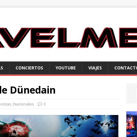
AS
CONCIERTOS
YOUTUBE
VIAJES
CONTACT
 de Dünedain
vistas
,
Nacionales
0