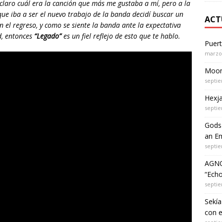
 claro cuál era la canción que más me gustaba a mí, pero a la
que iba a ser el nuevo trabajo de la banda decidí buscar un
ACT
 el regreso, y como se siente la banda ante la expectativa
d, entonces
“Legado”
es un fiel reflejo de esto que te hablo.
Puer
marzo 
Moon 
septie
Hexja
septie
Gods 
an Em
septie
AGNO
“Echo
septie
Sekía
con 