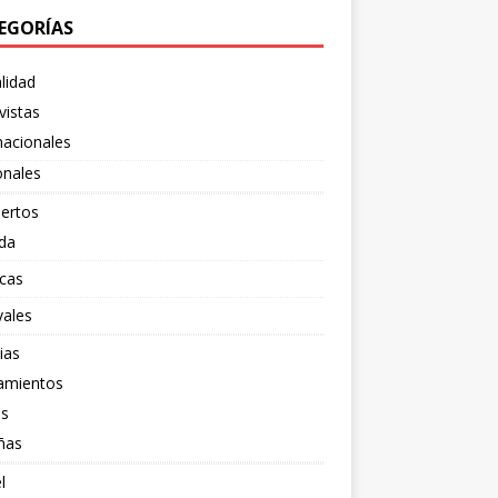
EGORÍAS
lidad
vistas
nacionales
onales
ertos
da
cas
vales
ias
amientos
os
ñas
l