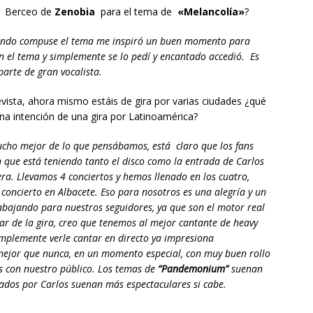
e Berceo de
Zenobia
para el tema de
«Melancolía»
?
ando compuse el tema me inspiró un buen momento para
 en el tema y simplemente se lo pedí y encantado accedió. Es
arte de gran vocalista.
vista, ahora mismo estáis de gira por varias ciudades ¿qué
a intención de una gira por Latinoamérica?
ucho mejor de lo que pensábamos, está claro que los fans
 que está teniendo tanto el disco como la entrada de Carlos
a. Llevamos 4 conciertos y hemos llenado en los cuatro,
concierto en Albacete. Eso para nosotros es una alegría y un
abajando para nuestros seguidores, ya que son el motor real
ar de la gira, creo que tenemos al mejor cantante de heavy
mplemente verle cantar en directo ya impresiona
mejor que nunca, en un momento especial, con muy buen rollo
s con nuestro público. Los temas de
“Pandemonium”
suenan
tados por Carlos suenan más espectaculares si cabe.