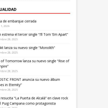
UALIDAD
ta de embarque cerrada
1, 2026
estrena el tercer single “I’ll Torn ‘Em Apart”
mbre 28, 2025
kt lanza su nuevo single “Monolith”
mbre 28, 2025
of Tomorrow lanza su nuevo single “Rise of
pire”
mbre 28, 2025
STIC FRONT anuncia su nuevo álbum
es in Eternity”
mbre 28, 2025
 resucita “La Puerta de Alcalá” en clave rock
el Puig Campana como protagonista