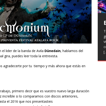
T
H
g
a
V
v
p
r
c
R
l
el lider de la banda de Avila
Dünedain
, hablamos del
[
h
L
p
l gira, puedes leer toda la entrevista.
f
n
 agradecerte por tu tiempo y más ahora que estás en
R
E
t
T
e
F
abajo, primero decir que es vuestro nuevo larga duración
j
increíble si lo comparamos con discos anteriores,
asta el 2016 que nos presentasteis