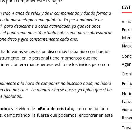
os para componer este trabajo?
CAT
n sido 4 años de relax y de ir componiendo y dando forma a
a a la nueva etapa como quinteto. Yo personalmente he
Actua
l para dedicarme a otras actividades, ya que los años
Entre
eso el panorama no está actualmente como para sobresaturar
Inter
pone disco y gira constantemente cada año.
Naci
harlo varias veces es un disco muy trabajado con buenos
Conci
nstrumento, en lo personal tiene momentos que me
Agen
intención era mantener ese estilo de los inicios pero con
Croni
onalmente a la hora de componer no buscaba nada, no había
Festi
o cien por cien. La madurez no se busca, yo opino que si ha
Notic
te hablando.
Lanz
ado»
y el video de
«Bola de cristal»
, creo que fue una
Vide
os, demostrando la fuerza que podemos encontrar en este
Rese
Trave