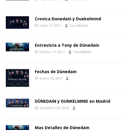
Cronica Dunedain y Duekelmind
mayo 17, 2017
TravelMetal
Entrevista a Tony de Dünedain
febrero 17, 2017
TravelMetal
Fechas de Dünedain
enero 16, 2017
DÜNEDAIN y DUNKELMIND en Madrid
diciembre 30, 2016
Mas Detalles de Dünedain