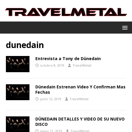
dunedain
Entrevista a Tony de Dünedain
octubre 8, 2019
TravelMetal
Dünedain Estrenan Video Y Confirman Mas
Fechas
junio 12, 2019
TravelMetal
DÜNEDAIN DETALLES Y VIDEO DE SU NUEVO
DISCO
mayo 21, 2019
TravelMetal