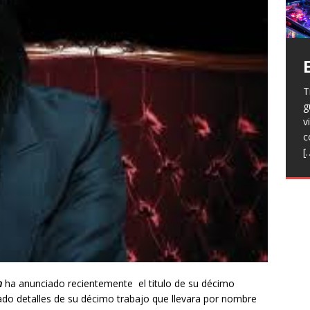
T
H
g
a
V
v
p
r
c
R
l
[
h
L
p
f
n
R
E
t
T
e
F
j
n
ha anunciado recientemente el titulo de su décimo
do detalles de su décimo trabajo que llevara por nombre