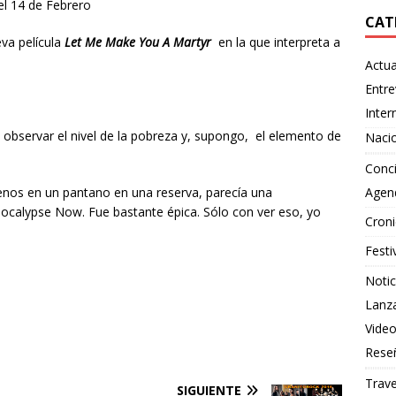
el 14 de Febrero
CAT
va película
Let Me Make You A Martyr
en
la que interpreta a
Actua
Entre
Inter
e observar el nivel de la pobreza y, supongo, el elemento de
Naci
Conci
nos en un pantano en una reserva, parecía una
Agen
ocalypse Now. Fue bastante épica. Sólo con ver eso, yo
Croni
Festi
Notic
Lanz
Vide
Rese
Trave
SIGUIENTE