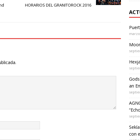
nd
HORARIOS DEL GRANITOROCK 2016
ACT
Puer
marzo 
Moon 
septie
Hexja
ublicada.
septie
Gods 
an Em
septie
AGNO
“Echo
septie
Sekía
con 