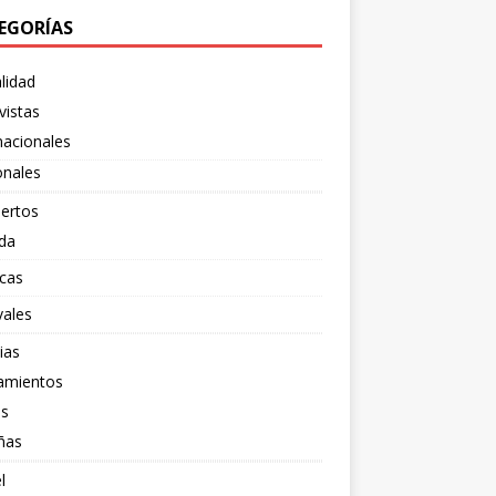
EGORÍAS
lidad
vistas
nacionales
onales
ertos
da
cas
vales
ias
amientos
os
ñas
l