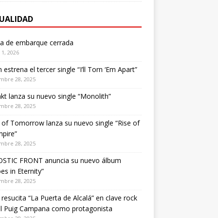
UALIDAD
ta de embarque cerrada
1, 2026
estrena el tercer single “I’ll Torn ‘Em Apart”
mbre 28, 2025
kt lanza su nuevo single “Monolith”
mbre 28, 2025
of Tomorrow lanza su nuevo single “Rise of
pire”
mbre 28, 2025
STIC FRONT anuncia su nuevo álbum
es in Eternity”
mbre 28, 2025
 resucita “La Puerta de Alcalá” en clave rock
el Puig Campana como protagonista