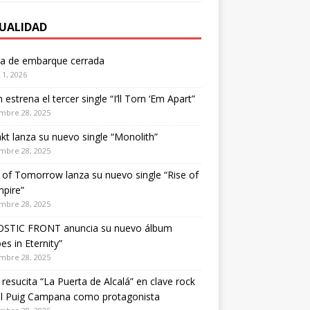
UALIDAD
ta de embarque cerrada
1, 2026
estrena el tercer single “I’ll Torn ‘Em Apart”
mbre 28, 2025
kt lanza su nuevo single “Monolith”
mbre 28, 2025
of Tomorrow lanza su nuevo single “Rise of
pire”
mbre 28, 2025
STIC FRONT anuncia su nuevo álbum
es in Eternity”
mbre 28, 2025
 resucita “La Puerta de Alcalá” en clave rock
el Puig Campana como protagonista