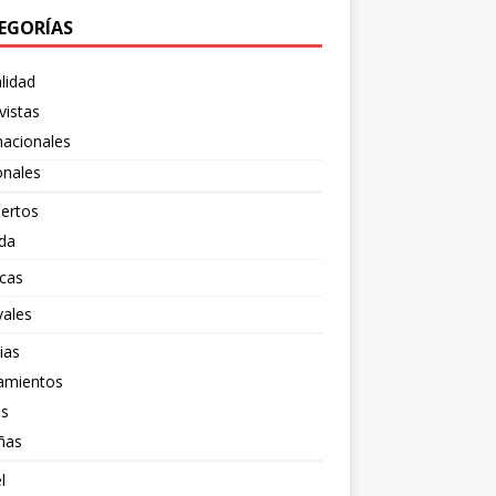
EGORÍAS
lidad
vistas
nacionales
onales
ertos
da
cas
vales
ias
amientos
os
ñas
l