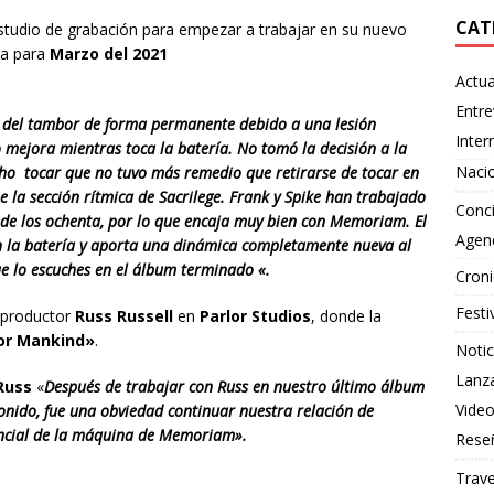
CAT
studio de grabación para empezar a trabajar en su nuevo
ra para
Marzo del 2021
Actua
Entre
e del tambor de forma permanente debido a una lesión
Inter
ejora mientras toca la batería. No tomó la decisión a la
Naci
ucho tocar que no tuvo más remedio que retirarse de tocar en
úne la sección rítmica de Sacrilege. Frank y Spike han trabajado
Conci
de los ochenta, por lo que encaja muy bien con Memoriam. El
Agen
 la batería y aporta una dinámica completamente nueva al
e lo escuches en el álbum terminado «.
Croni
Festi
 productor
Russ Russell
en
Parlor Studios
, donde la
or Mankind»
.
Notic
Lanz
Russ
«
Después de trabajar con Russ en nuestro último álbum
Vide
sonido, fue una obviedad continuar nuestra relación de
encial de la máquina de Memoriam».
Rese
Trave