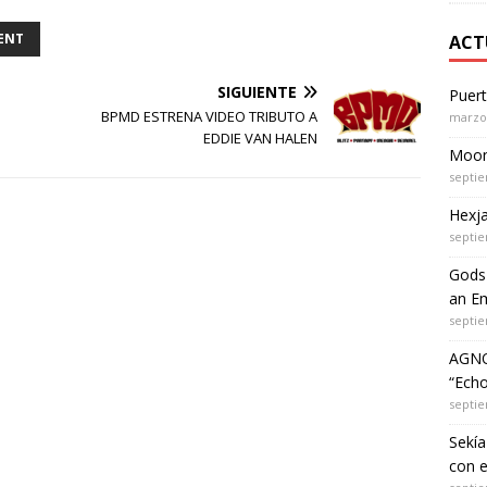
ENT
ACT
SIGUIENTE
Puer
BPMD ESTRENA VIDEO TRIBUTO A
marzo 
EDDIE VAN HALEN
Moon 
septie
Hexja
septie
Gods 
an Em
septie
AGNO
“Echo
septie
Sekía
con 