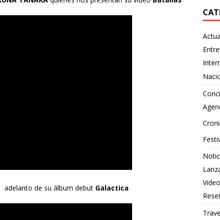
CAT
Actua
Entre
Inter
Naci
Conci
Agen
Croni
Festi
Notic
Lanz
Vide
e
adelanto de su álbum debut
Galactica
Rese
Trave