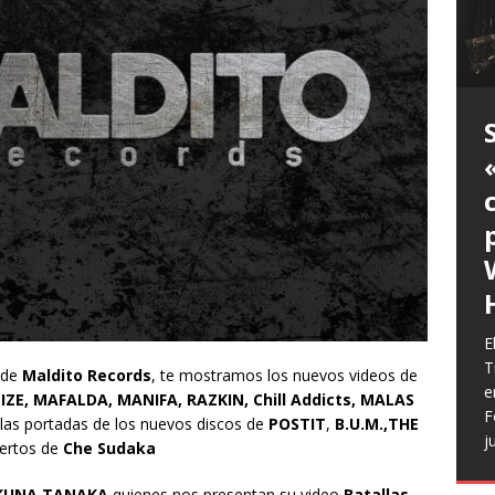
T
H
g
a
V
v
p
r
c
R
l
[
h
L
p
f
n
R
E
t
T
 de
Maldito Records
, te mostramos los nuevos videos de
e
IZE, MAFALDA, MANIFA,
RAZKIN, Chill Addicts, MALAS
F
las portadas de los nuevos discos de
POSTIT
,
B.U.M.,
THE
j
iertos de
Che Sudaka
KUNA TANAKA
quienes nos presentan su video
Batallas