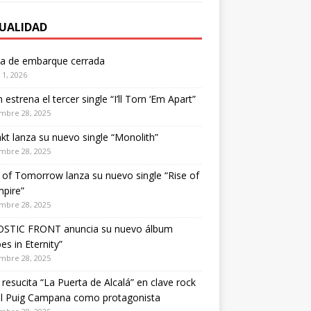
UALIDAD
ta de embarque cerrada
1, 2026
estrena el tercer single “I’ll Torn ‘Em Apart”
mbre 28, 2025
kt lanza su nuevo single “Monolith”
mbre 28, 2025
of Tomorrow lanza su nuevo single “Rise of
pire”
mbre 28, 2025
STIC FRONT anuncia su nuevo álbum
es in Eternity”
mbre 28, 2025
 resucita “La Puerta de Alcalá” en clave rock
el Puig Campana como protagonista