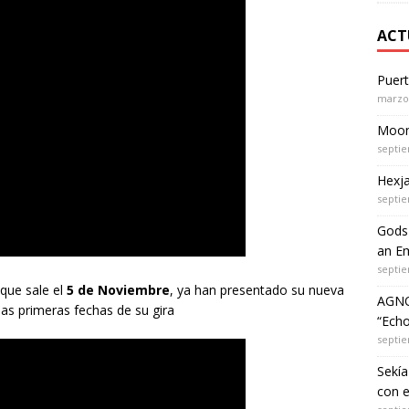
ACT
Puer
marzo 
Moon 
septie
Hexja
septie
Gods 
an Em
septie
que sale el
5 de Noviembre
, ya han presentado su nueva
AGNO
las primeras fechas de su gira
“Echo
septie
Sekía
con 