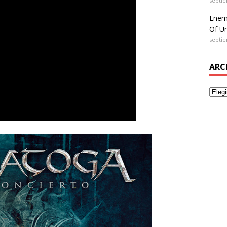
septie
Enem
Of Un
septie
ARC