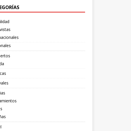
EGORÍAS
lidad
vistas
nacionales
onales
ertos
da
cas
vales
ias
amientos
os
ñas
l