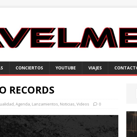
AS
CONCIERTOS
YOUTUBE
VIAJES
CONTACT
TO RECORDS
tualidad
,
Agenda
,
Lanzamientos
,
Noticias
,
Videos
0