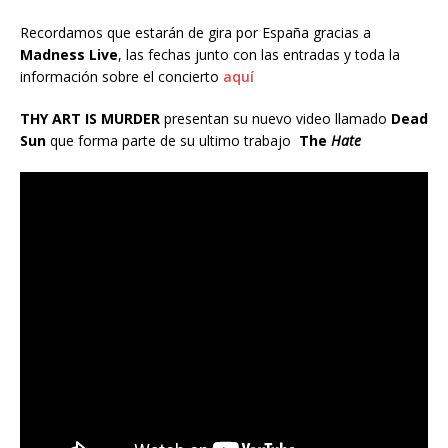
Recordamos que estarán de gira por España gracias a
Madness Live
, las fechas junto con las entradas y toda la
información sobre el concierto
aquí
THY ART IS MURDER
presentan su nuevo video llamado
Dead
Sun
que forma parte de su ultimo trabajo
The
Hate