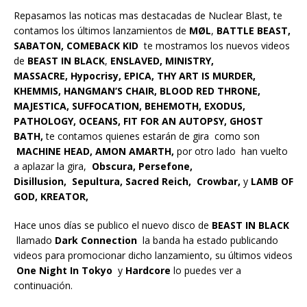
Repasamos las noticas mas destacadas de Nuclear Blast, te
contamos los últimos lanzamientos de
MØL
,
BATTLE BEAST,
SABATON, COMEBACK KID
te mostramos los nuevos videos
de
BEAST IN BLACK
,
ENSLAVED, MINISTRY,
MASSACRE, Hypocrisy, EPICA, THY ART IS MURDER,
KHEMMIS, HANGMAN’S CHAIR, BLOOD RED THRONE,
MAJESTICA, SUFFOCATION, BEHEMOTH, EXODUS,
PATHOLOGY, OCEANS, FIT FOR AN AUTOPSY, GHOST
BATH,
te contamos quienes estarán de gira como son
MACHINE HEAD, AMON AMARTH,
por otro lado han vuelto
a aplazar la gira,
Obscura, Persefone,
Disillusion,
Sepultura, Sacred Reich, Crowbar,
y
LAMB OF
GOD, KREATOR,
Hace unos días se publico el nuevo disco de
BEAST IN BLACK
llamado
Dark Connection
la banda ha estado publicando
videos para promocionar dicho lanzamiento, su últimos videos
One Night In Tokyo
y
Hardcore
lo puedes ver a
continuación.