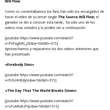
Will Flow
.
Como os comentábamos los fans han sido los encargados de
hacer el video de su tercer single
The Source Will Flow,
el
ganador se dio a conocer esta tarde, ha sido uno de los
videos mas votados y lo podéis ver a continuación
[youtube https://www.youtube.com/watch?
v=PVFagMN_jZk&w=560&h=315]
Aprovechamos y repasamos los dos videos anteriores que
han presentado
«Evrebody Dies»
[youtube https://www.youtube.com/watch?
v=fUSoR4EdyIo&w=560&h=315]
«The Day That The World Breaks Down»
[youtube https://www.youtube.com/watch?
v=oFuMKdrzPqU&w=560&h=315]